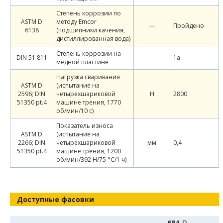
Степень коррозии по
ASTM D
методу Emcor
—
Пройдено
6138
(подшипники качения,
дистиллированная вода)
Степень коррозии на
DIN 51 811
—
1а
медной пластине
Нагрузка сваривания
ASTM D
(испытание на
2596; DIN
четырехшариковой
Н
2800
51350 pt.4
машине трения, 1770
об/мин/10 с)
Показатель износа
ASTM D
(испытание на
2266; DIN
четырехшариковой
мм
0,4
51350 pt.4
машине трения, 1200
об/мин/392 Н/75 °C/1 ч)
Доступные фасовки
684