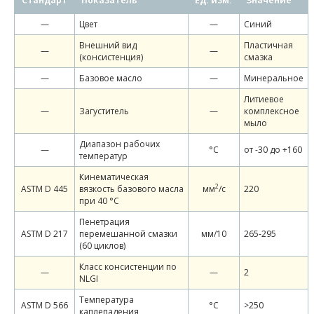
Стандарт
Показатель
Ед. изм.
Значение
—
Цвет
—
Синий
Внешний вид
Пластичная
—
—
(консистенция)
смазка
—
Базовое масло
—
Минеральное
Литиевое
—
Загуститель
—
комплексное
мыло
Диапазон рабочих
—
°С
от -30 до +160
температур
Кинематическая
2
ASTM D 445
вязкость базового масла
мм
/c
220
при 40 °С
Пенетрация
ASTM D 217
перемешанной смазки
мм/10
265-295
(60 циклов)
Класс консистенции по
—
—
2
NLGI
Температура
ASTM D 566
°C
>250
каплепадения