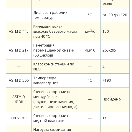
мыло
Диапазон рабочих
—
°С
от -30 до +120
температур
Кинематическая
2
ASTM D 445
вязкость базового масла
мм
/c
150
при 40 °С
Пенетрация
ASTM D 217
перемешанной смазки
мм/10
265-295
(60 циклов)
Класс консистенции по
—
—
2
NLGI
Температура
ASTM D 566
°C
>190
каплепадения
Степень коррозии по
ASTM D
методу Emcor
—
Пройдено
6138
(подшипники качения,
дистиллированная вода)
Степень коррозии на
DIN 51 811
—
1а
медной пластине
Нагрузка сваривания