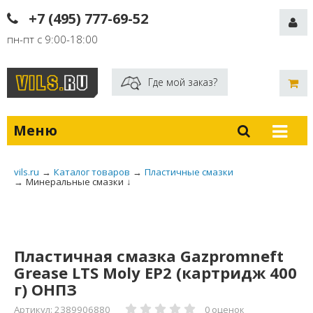
+7 (495) 777-69-52
пн-пт с 9:00-18:00
Где мой заказ?
Меню
vils.ru
→
Каталог товаров
→
Пластичные смазки
→
Минеральные смазки
↓
Пластичная смазка Gazpromneft
Grease LTS Moly EP2 (картридж 400
г) ОНПЗ
Артикул: 2389906880
0 оценок