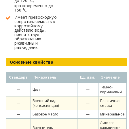
до 120
°
С,
кратковременно до
150 °С.
Имеет превосходную
сопротивляемость к
коррозийному
действию воды,
препятствуя
образованию
ржавчины и
разъеданию.
Основные свойства
Стандарт
Показатель
Ед. изм.
Значение
Темно-
—
Цвет
—
коричневый
Внешний вид
Пластичная
—
—
(консистенция)
смазка
—
Базовое масло
—
Минеральное
Литиево-
—
Загуститель
—
кальциевое