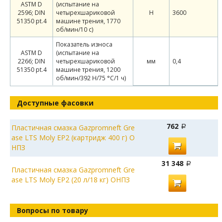
ASTM D
(испытание на
2596; DIN
четырехшариковой
Н
3600
51350 pt.4
машине трения, 1770
об/мин/10 с)
Показатель износа
ASTM D
(испытание на
2266; DIN
четырехшариковой
мм
0,4
51350 pt.4
машине трения, 1200
об/мин/392 Н/75 °C/1 ч)
Доступные фасовки
762
Пластичная смазка Gazpromneft Gre
ase LTS Moly EP2 (картридж 400 г) О
НПЗ
31 348
Пластичная смазка Gazpromneft Gre
ase LTS Moly EP2 (20 л/18 кг) ОНПЗ
Вопросы по товару