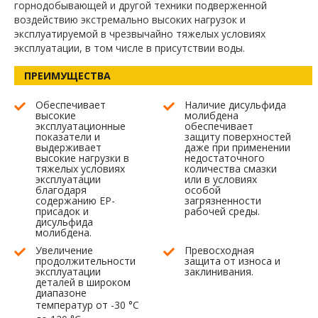
горнодобывающей и другой техники подверженной
воздействию экстремально высоких нагрузок и
эксплуатируемой в чрезвычайно тяжелых условиях
эксплуатации, в том числе в присутствии воды.
ПРЕИМУЩЕСТВА
Обеспечивает
Наличие дисульфида
высокие
молибдена
эксплуатационные
обеспечивает
показатели и
защиту поверхностей
выдерживает
даже при применении
высокие нагрузки в
недостаточного
тяжелых условиях
количества смазки
эксплуатации
или в условиях
благодаря
особой
содержанию EP-
загрязненности
присадок и
рабочей среды.
дисульфида
молибдена.
Увеличение
Превосходная
продолжительности
защита от износа и
эксплуатации
заклинивания.
деталей в широком
диапазоне
температур от -30
°
С