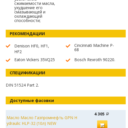
сжимаемости масла,
ухудшение его
смазывающей и
охлаждающей
способности;
РЕКОМЕНДАЦИИ
Cincinnati Machine P-
Denison HF0,
HF
1,
68
HF
2
Eaton Vickers 35VQ25
Bosch Rexroth 90220.
СПЕЦИФИКАЦИИ
DIN 51524 Part 2.
Доступные фасовки
4 305
Масло Масло Газпромнефть GPN H
ydraulic HLP-32 (10л) NEW