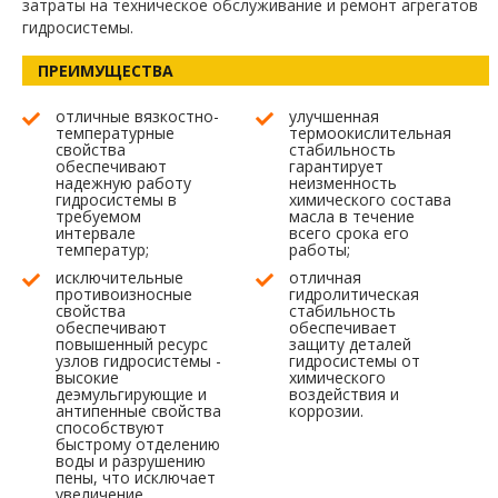
затраты на техническое обслуживание и ремонт агрегатов
гидросистемы.
ПРЕИМУЩЕСТВА
отличные вязкостно-
улучшенная
температурные
термоокислительная
свойства
стабильность
обеспечивают
гарантирует
надежную работу
неизменность
гидросистемы в
химического состава
требуемом
масла в течение
интервале
всего срока его
температур;
работы;
исключительные
отличная
противоизносные
гидролитическая
свойства
стабильность
обеспечивают
обеспечивает
повышенный ресурс
защиту деталей
узлов гидросистемы -
гидросистемы от
высокие
химического
деэмульгирующие и
воздействия и
антипенные свойства
коррозии.
способствуют
быстрому отделению
воды и разрушению
пены, что исключает
увеличение