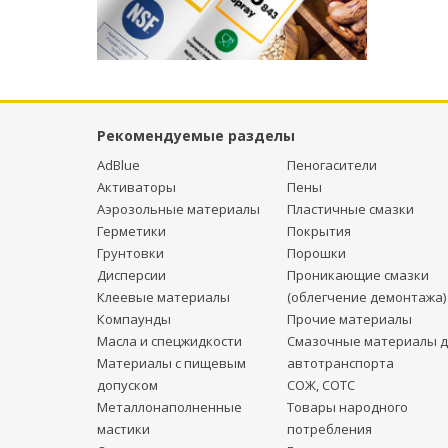
Рекомендуемые разделы
AdBlue
Пеногасители
Активаторы
Пены
Аэрозольные материалы
Пластичные смазки
Герметики
Покрытия
Грунтовки
Порошки
Дисперсии
Проникающие смазки
Клеевые материалы
(облегчение демонтажа)
Компаунды
Прочие материалы
Масла и спецжидкости
Смазочные материалы д
Материалы с пищевым
автотранспорта
допуском
СОЖ, СОТС
Металлонаполненные
Товары народного
мастики
потребления