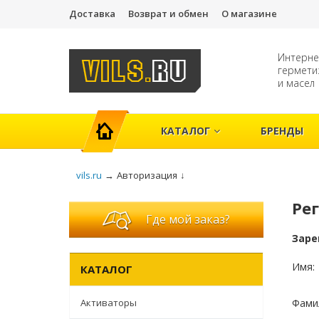
Доставка
Возврат и обмен
О магазине
Интерне
гермети
и масел
ГЛАВНАЯ
КАТАЛОГ
БРЕНДЫ
vils.ru
→
Авторизация
↓
Ре
Где мой заказ?
Заре
Имя:
КАТАЛОГ
Активаторы
Фами