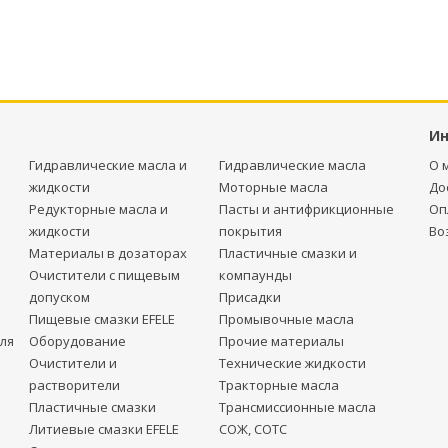
И
Гидравлические масла и
Гидравлические масла
О 
жидкости
Моторные масла
До
Редукторные масла и
Пасты и антифрикционные
Оп
жидкости
покрытия
Во
Материалы в дозаторах
Пластичные смазки и
Очистители с пищевым
компаунды
допуском
Присадки
Пищевые смазки EFELE
Промывочные масла
ля
Оборудование
Прочие материалы
Очистители и
Технические жидкости
растворители
Тракторные масла
Пластичные смазки
Трансмиссионные масла
Литиевые смазки EFELE
СОЖ, СОТС