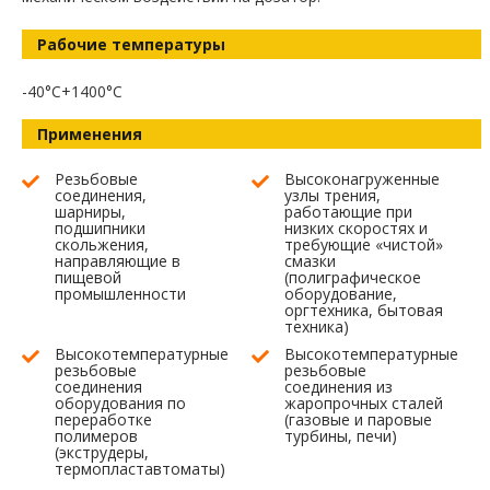
Рабочие температуры
-40°C+1400°C
Применения
Резьбовые
Высоконагруженные
соединения,
узлы трения,
шарниры,
работающие при
подшипники
низких скоростях и
скольжения,
требующие «чистой»
направляющие в
смазки
пищевой
(полиграфическое
промышленности
оборудование,
оргтехника, бытовая
техника)
Высокотемпературные
Высокотемпературные
резьбовые
резьбовые
соединения
соединения из
оборудования по
жаропрочных сталей
переработке
(газовые и паровые
полимеров
турбины, печи)
(экструдеры,
термопластавтоматы)