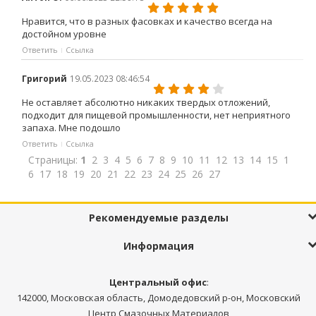
Нравится, что в разных фасовках и качество всегда на
достойном уровне
Ответить
Ссылка
Григорий
19.05.2023 08:46:54
Не оставляет абсолютно никаких твердых отложений,
подходит для пищевой промышленности, нет неприятного
запаха. Мне подошло
Ответить
Ссылка
Страницы:
1
2
3
4
5
6
7
8
9
10
11
12
13
14
15
1
6
17
18
19
20
21
22
23
24
25
26
27
Рекомендуемые разделы
Информация
Центральный офис
:
142000, Московская область, Домодедовский р-он, Московский
Центр Смазочных Материалов