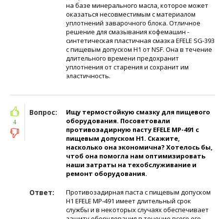
на базе минерального масла, которое может
оказаться несовместимым с материалом
уплотнений заварочного блока. Отличное
решение для смазывания кофемашин -
синтетическая пластичная смазка EFELE SG-393
с пищевым допуском H1 от NSF. Она в течение
длительного времени предохранит
уплотнения от старения и сохранит им
эластичность.
Вопрос:
Ищу термостойкую смазку для пищевого
оборудования. Посоветовали
4
противозадирную пасту EFELE MP-491 с
пищевым допуском H1. Скажите,
насколько она экономична? Хотелось бы,
чтоб она помогла нам оптимизировать
наши затраты на техобслуживание и
ремонт оборудования.
Ответ:
Противозадирная паста с пищевым допуском
H1 EFELE MP-491 имеет длительный срок
службы и в некоторых случаях обеспечивает
защиту оборудования в течение всего его