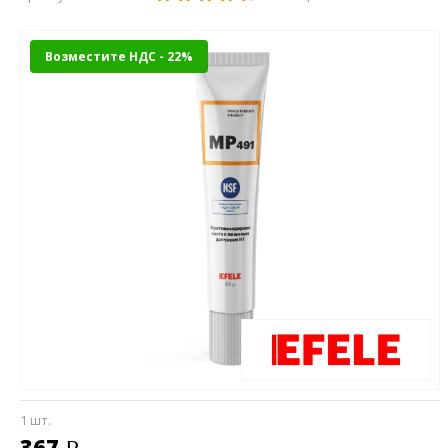
Возместите НДС - 22%
1 шт.
367