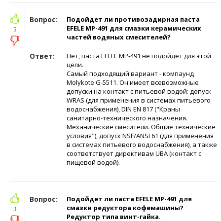
Вопрос:
Подойдет ли противозадирная паста
EFELE MP-491 для смазки керамических
5
частей водяных смесителей?
Ответ:
Нет, паста EFELE MP-491 не подойдет для этой
цели.
Самый подходящий вариант - компаунд
Molykote G-5511. Он имеет всевозможные
допуски на контакт с питьевой водой: допуск
WRAS (для применения в системах питьевого
водоснабжения), DIN EN 817 ("Краны
санитарно-технического назначения.
Механические смесители. Общие технические
условия"), допуск NSF/ANSI 61 (для применения
в системах питьевого водоснабжения), а также
соответствует директивам UBA (контакт с
пищевой водой).
Вопрос:
Подойдет ли паста EFELE MP-491 для
смазки редуктора кофемашины?
3
Редуктор типа винт-гайка.