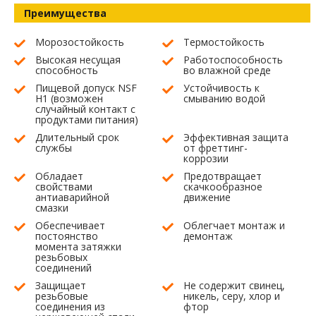
Преимущества
Морозостойкость
Термостойкость
Высокая несущая
Работоспособность
способность
во влажной среде
Пищевой допуск NSF
Устойчивость к
H1 (возможен
смыванию водой
случайный контакт с
продуктами питания)
Длительный срок
Эффективная защита
службы
от фреттинг-
коррозии
Обладает
Предотвращает
свойствами
скачкообразное
антиаварийной
движение
смазки
Обеспечивает
Облегчает монтаж и
постоянство
демонтаж
момента затяжки
резьбовых
соединений
Защищает
Не содержит свинец,
резьбовые
никель, серу, хлор и
соединения из
фтор