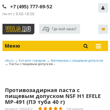
+7 (495) 777-69-52
пн-пт с 9:00-18:00
Где мой заказ?
Меню
vils.ru
→
Каталог товаров
→
Материалы с пищевым допуском
→
Пасты с пищевым допуском
↓
Противозадирная паста с
пищевым допуском NSF H1 EFELE
МР-491 (ПЭ туба 40 г)
Артикул: 0060922
136 оценок