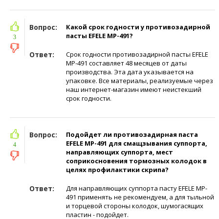
Вопрос:
Какой срок годности у противозадирной
пасты EFELE MP-491?
3
Ответ:
Срок годности противозадирной пасты EFELE
MP-491 составляет 48 месяцев от даты
производства. Эта дата указывается на
упаковке. Все материалы, реализуемые через
наш интернет-магазин имеют неистекший
срок годности.
Вопрос:
Подойдет ли противозадирная паста
EFELE MP-491 для смащзывания суппорта,
4
направляющих суппорта, мест
соприкосновения тормозных колодок в
целях профилактики скрипа?
Ответ:
Для направляющих суппорта пасту EFELE MP-
491 применять не рекомендуем, а для тыльной
и торцевой стороны колодок, шумогасящих
пластин - подойдет.