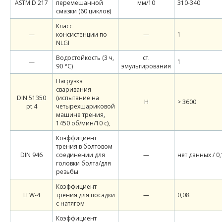
ASTM D 217
перемешанной
мм/10
310-340
смазки (60 циклов)
Класс
—
консистенции по
—
1
NLGI
Водостойкость (3 ч,
ст.
—
1
90 °C)
эмульгирования
Нагрузка
сваривания
DIN 51350
(испытание на
Н
> 3600
pt.4
четырехшариковой
машине трения,
1450 об/мин/10 с),
Коэффициент
трения в болтовом
DIN 946
соединении для
—
нет данных / 0,
головки болта/для
резьбы
Коэффициент
LFW-4
трения для посадки
—
0,08
с натягом
Коэффициент