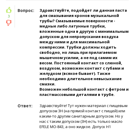
Вопрос:
Здравствуйте, подойдет ли данная паста
для смазывания кронов музыкальной
3
трубы? Смазываемые поверхности -
медные либо латунные трубки,
вложенные одна в другую с минимальным
допуском для непропускания воздуха
между ними и для максимальной
компрессии. Трубки должны ходить
свободно, но лишь при прилагаемом
мышечном усилии, а не под самим их
весом. Постоянный контакт со слюной,
воздухом, возможен контакт с губами и
желудком (всякое бывает). Также
необходимо длительное невысыхание
смазки.
Возможен небольшой контакт с фетром и
пластмассовыми деталями в трубе.
Ответ:
Здравствуйте! Тут нужен материал с пищевым
допуском 3Н (на прямой контакт с пищей) или
каким-то другим санитарным допуском. Но у
нас с таким допуском (3H) есть только масло
EFELE МО-843, а оно жидкое. Допуск Н1