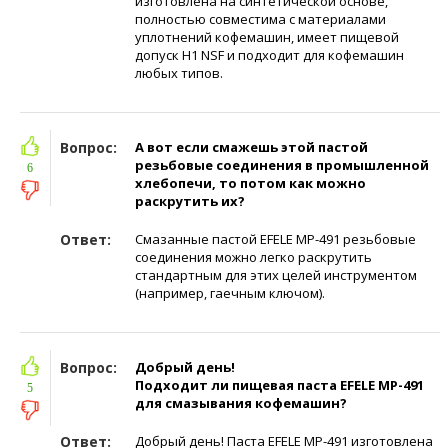
изготовлена на синтетической основе,
полностью совместима с материалами
уплотнений кофемашин, имеет пищевой
допуск H1 NSF и подходит для кофемашин
любых типов.
Вопрос:
А вот если смажешь этой пастой
резьбовые соединения в промышленной
6
хлебопечи, то потом как можно
раскрутить их?
Ответ:
Смазанные пастой EFELE MP-491 резьбовые
соединения можно легко раскрутить
стандартным для этих целей инструментом
(например, гаечным ключом).
Вопрос:
Добрый день!
Подходит ли пищевая паста EFELE МР-491
5
для смазывания кофемашин?
Ответ:
Добрый день! Паста EFELE МР-491 изготовлена