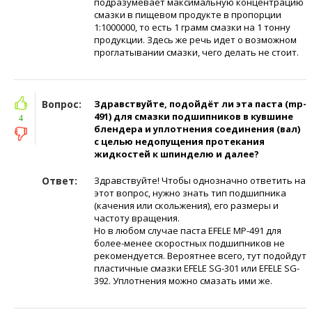
подразумевает максимальную концентрацию
смазки в пищевом продукте в пропорции
1:1000000, то есть 1 грамм смазки на 1 тонну
продукции. Здесь же речь идет о возможном
проглатывании смазки, чего делать не стоит.
Вопрос:
Здравствуйте, подойдёт ли эта паста (mp-
491) для смазки подшипников в кувшине
4
блендера и уплотнения соединения (вал)
с целью недопущения протекания
жидкостей к шпинделю и далее?
Ответ:
Здравствуйте! Чтобы однозначно ответить на
этот вопрос, нужно знать тип подшипника
(качения или скольжения), его размеры и
частоту вращения.
Но в любом случае паста EFELE МР-491 для
более-менее скоростных подшипников не
рекомендуется. Вероятнее всего, тут подойдут
пластичные смазки EFELE SG-301 или EFELE SG-
392. Уплотнения можно смазать ими же.