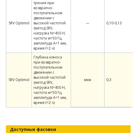
трения при
возвратно-
поступательном
движении с
SRV Optimol
высокой частотой
—
0,10-0,13
(метод SRV,
нагрузка N=450 H,
частота w=50 Гц,
амплитуда A=1 мм,
время t=2 ч)
Глубина износа
при возвратно-
поступательном
движении с
высокой частотой
SRV Optimol
мкм
0,3
(метод SRV,
нагрузка N=450 H,
частота w=50 Гц,
амплитуда A=1 мм,
время t=2 ч)
Доступные фасовки