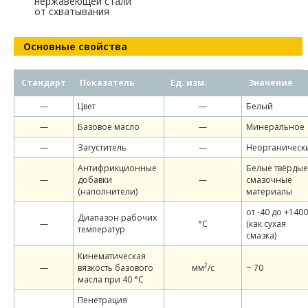
нержавеющей стали
от схватывания
Основные свойства
Стандарт
Показатель
Ед. изм.
Значение
—
Цвет
—
Белый
—
Базовое масло
—
Минеральное
—
Загуститель
—
Неорганическ
Антифрикционные
Белые твёрдые
—
добавки
—
смазочные
(наполнители)
материалы
от -40 до +1400
Диапазон рабочих
—
°С
(как сухая
температур
смазка)
Кинематическая
2
—
вязкость базового
мм
/c
~ 70
масла при 40 °С
Пенетрация