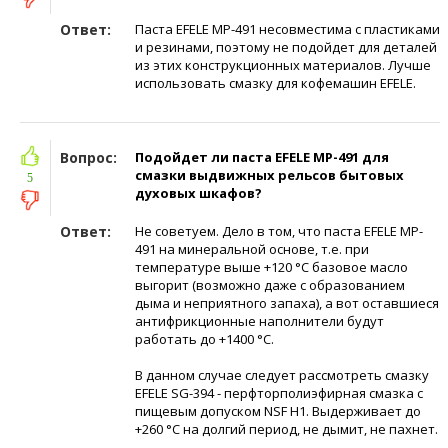
Ответ:
Паста EFELE MP-491 несовместима с пластиками
и резинами, поэтому не подойдет для деталей
из этих конструкционных материалов. Лучше
использовать смазку для кофемашин EFELE.
Вопрос:
Подойдет ли паста EFELE MP-491 для
смазки выдвижных рельсов бытовых
5
духовых шкафов?
Ответ:
Не советуем. Дело в том, что паста EFELE MP-
491 на минеральной основе, т.е. при
температуре выше +120 °C базовое масло
выгорит (возможно даже с образованием
дыма и неприятного запаха), а вот оставшиеся
антифрикционные наполнители будут
работать до +1400 °С.
В данном случае следует рассмотреть смазку
EFELE SG-394 - перфторполиэфирная смазка с
пищевым допуском NSF H1. Выдерживает до
+260 °С на долгий период, не дымит, не пахнет.