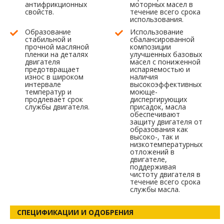
антифрикционных
моторных масел в
свойств.
течение всего срока
использования.
Образование
Использование
стабильной и
сбалансированной
прочной масляной
композиции
пленки на деталях
улучшенных базовых
двигателя
масел с пониженной
предотвращает
испаряемостью и
износ в широком
наличия
интервале
высокоэффективных
температур и
моюще-
продлевает срок
диспергирующих
службы двигателя.
присадок, масла
обеспечивают
защиту двигателя от
образования как
высоко-, так и
низкотемпературных
отложений в
двигателе,
поддерживая
чистоту двигателя в
течение всего срока
службы масла.
СПЕЦИФИКАЦИИ И ОДОБРЕНИЯ