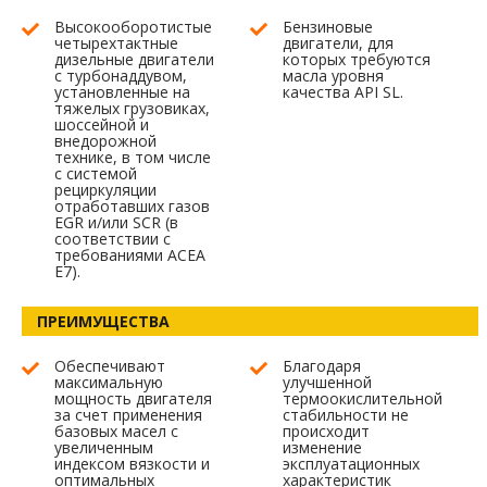
Высокооборотистые
Бензиновые
четырехтактные
двигатели, для
дизельные двигатели
которых требуются
с турбонаддувом,
масла уровня
установленные на
качества API SL.
тяжелых грузовиках,
шоссейной и
внедорожной
технике, в том числе
с системой
рециркуляции
отработавших газов
EGR и/или SCR (в
соответствии с
требованиями ACEA
E7).
ПРЕИМУЩЕСТВА
Обеспечивают
Благодаря
максимальную
улучшенной
мощность двигателя
термоокислительной
за счет применения
стабильности не
базовых масел с
происходит
увеличенным
изменение
индексом вязкости и
эксплуатационных
оптимальных
характеристик