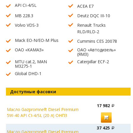
API CI-4/SL
ACEA E7
MB 228.3
Deutz DQC III-10
Volvo VDS-3
Renault Trucks
RLD/RLD-2
Mack EO-N/EO-M Plus
Cummins CES 20078
ОАО «КАМАЗ»
ОАО «Автодизель»
(ЯМЗ)
MTU cat.2, MAN
Caterpillar ECF-2
M3275-1
Global DHD-1
Доступные фасовки
17 982
Масло Gazpromneft Diesel Premium
5W-40 API CI-4/SL (20 л) ОНПЗ
37 425
Масло Gazpromneft Diesel Premium