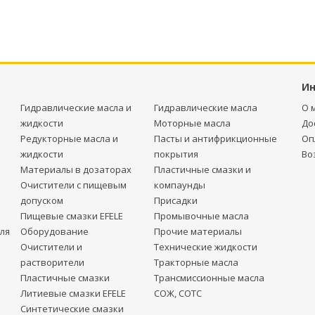
И
Гидравлические масла и
Гидравлические масла
О 
жидкости
Моторные масла
До
Редукторные масла и
Пасты и антифрикционные
Оп
жидкости
покрытия
Во
Материалы в дозаторах
Пластичные смазки и
Очистители с пищевым
компаунды
допуском
Присадки
Пищевые смазки EFELE
Промывочные масла
ля
Оборудование
Прочие материалы
Очистители и
Технические жидкости
растворители
Тракторные масла
Пластичные смазки
Трансмиссионные масла
Литиевые смазки EFELE
СОЖ, СОТС
Синтетические смазки