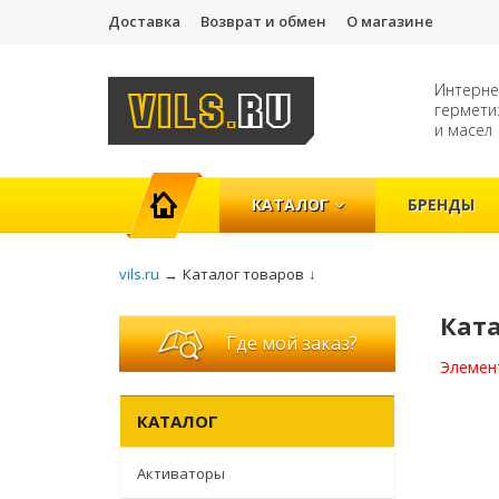
Доставка
Возврат и обмен
О магазине
Интерне
гермети
и масел
ГЛАВНАЯ
КАТАЛОГ
БРЕНДЫ
vils.ru
→
Каталог товаров
↓
Кат
Где мой заказ?
Элемен
КАТАЛОГ
Активаторы