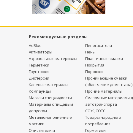
Рекомендуемые разделы
AdBlue
Пеногасители
Активаторы
Пены
Аэрозольные материалы
Пластичные смазки
Герметики
Покрытия
Грунтовки
Порошки
Дисперсии
Проникающие смазки
Клеевые материалы
(облегчение демонтажа)
Компаунды
Прочие материалы
Масла и спецжидкости
Смазочные материалы д
Материалы с пищевым
автотранспорта
допуском
СОЖ, СОТС
Металлонаполненные
Товары народного
мастики
потребления
Очистители и
Герметики