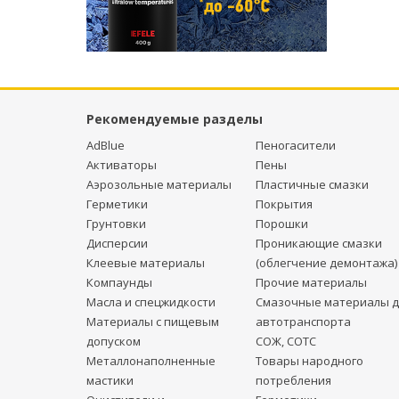
Рекомендуемые разделы
AdBlue
Пеногасители
Активаторы
Пены
Аэрозольные материалы
Пластичные смазки
Герметики
Покрытия
Грунтовки
Порошки
Дисперсии
Проникающие смазки
Клеевые материалы
(облегчение демонтажа)
Компаунды
Прочие материалы
Масла и спецжидкости
Смазочные материалы д
Материалы с пищевым
автотранспорта
допуском
СОЖ, СОТС
Металлонаполненные
Товары народного
мастики
потребления