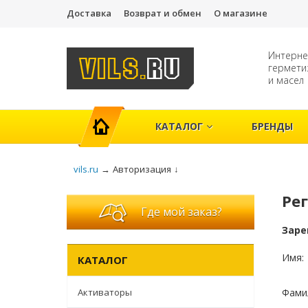
Доставка
Возврат и обмен
О магазине
Интерне
гермети
и масел
ГЛАВНАЯ
КАТАЛОГ
БРЕНДЫ
vils.ru
→
Авторизация
↓
Ре
Где мой заказ?
Заре
Имя:
КАТАЛОГ
Активаторы
Фами