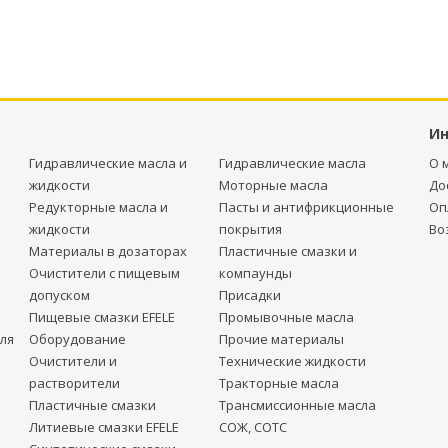
И
Гидравлические масла и
Гидравлические масла
О 
жидкости
Моторные масла
До
Редукторные масла и
Пасты и антифрикционные
Оп
жидкости
покрытия
Во
Материалы в дозаторах
Пластичные смазки и
Очистители с пищевым
компаунды
допуском
Присадки
Пищевые смазки EFELE
Промывочные масла
ля
Оборудование
Прочие материалы
Очистители и
Технические жидкости
растворители
Тракторные масла
Пластичные смазки
Трансмиссионные масла
Литиевые смазки EFELE
СОЖ, СОТС