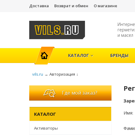
Доставка
Возврат и обмен
О магазине
Интерне
гермети
и масел
ГЛАВНАЯ
КАТАЛОГ
БРЕНДЫ
vils.ru
→
Авторизация
↓
Ре
Где мой заказ?
Заре
Имя:
КАТАЛОГ
Активаторы
Фами