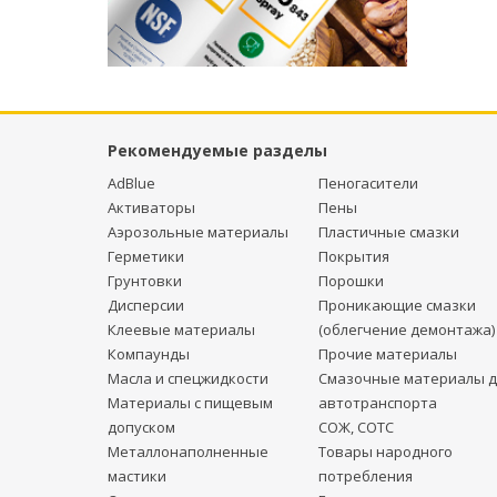
Рекомендуемые разделы
AdBlue
Пеногасители
Активаторы
Пены
Аэрозольные материалы
Пластичные смазки
Герметики
Покрытия
Грунтовки
Порошки
Дисперсии
Проникающие смазки
Клеевые материалы
(облегчение демонтажа)
Компаунды
Прочие материалы
Масла и спецжидкости
Смазочные материалы д
Материалы с пищевым
автотранспорта
допуском
СОЖ, СОТС
Металлонаполненные
Товары народного
мастики
потребления