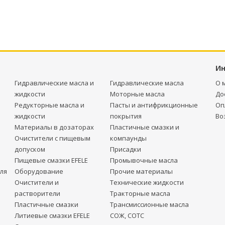
И
Гидравлические масла и
Гидравлические масла
О 
жидкости
Моторные масла
До
Редукторные масла и
Пасты и антифрикционные
Оп
жидкости
покрытия
Во
Материалы в дозаторах
Пластичные смазки и
Очистители с пищевым
компаунды
допуском
Присадки
Пищевые смазки EFELE
Промывочные масла
ля
Оборудование
Прочие материалы
Очистители и
Технические жидкости
растворители
Тракторные масла
Пластичные смазки
Трансмиссионные масла
Литиевые смазки EFELE
СОЖ, СОТС