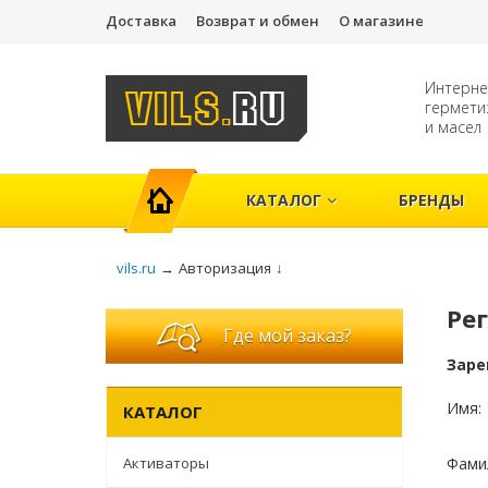
Доставка
Возврат и обмен
О магазине
Интерне
гермети
и масел
ГЛАВНАЯ
КАТАЛОГ
БРЕНДЫ
vils.ru
→
Авторизация
↓
Ре
Где мой заказ?
Заре
Имя:
КАТАЛОГ
Активаторы
Фами