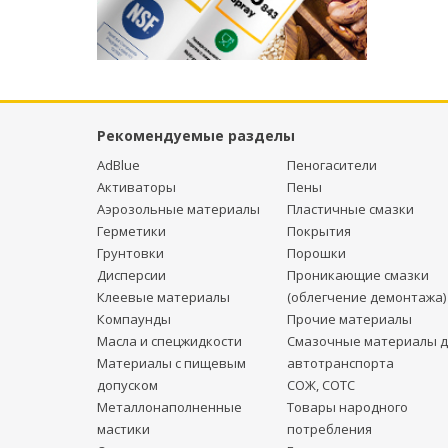
Рекомендуемые разделы
AdBlue
Пеногасители
Активаторы
Пены
Аэрозольные материалы
Пластичные смазки
Герметики
Покрытия
Грунтовки
Порошки
Дисперсии
Проникающие смазки
Клеевые материалы
(облегчение демонтажа)
Компаунды
Прочие материалы
Масла и спецжидкости
Смазочные материалы д
Материалы с пищевым
автотранспорта
допуском
СОЖ, СОТС
Металлонаполненные
Товары народного
мастики
потребления