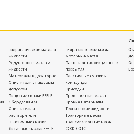
И
Гидравлические масла и
Гидравлические масла
О 
жидкости
Моторные масла
До
Редукторные масла и
Пасты и антифрикционные
Оп
жидкости
покрытия
Во
Материалы в дозаторах
Пластичные смазки и
Очистители с пищевым
компаунды
допуском
Присадки
Пищевые смазки EFELE
Промывочные масла
ля
Оборудование
Прочие материалы
Очистители и
Технические жидкости
растворители
Тракторные масла
Пластичные смазки
Трансмиссионные масла
Литиевые смазки EFELE
СОЖ, СОТС